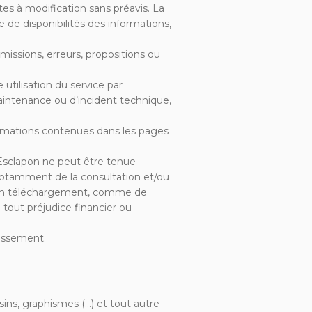
es à modification sans préavis. La
de disponibilités des informations,
missions, erreurs, propositions ou
ilisation du service par
maintenance ou d’incident technique,
rmations contenues dans les pages
Esclapon ne peut être tenue
notamment de la consultation et/ou
ions en téléchargement, comme de
e tout préjudice financier ou
tissement.
sins, graphismes (…) et tout autre