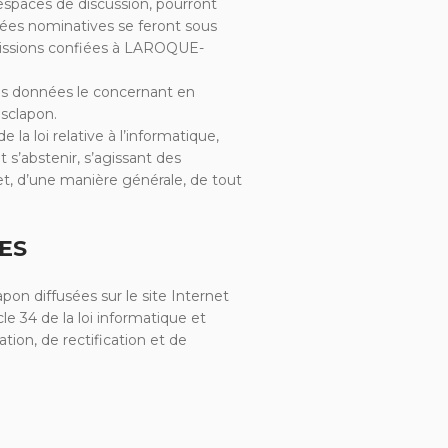
espaces de discussion, pourront
ées nominatives se feront sous
missions confiées à LAROQUE-
r les données le concernant en
sclapon.
a loi relative à l’informatique,
t s’abstenir, s’agissant des
et, d’une manière générale, de tout
ES
n diffusées sur le site Internet
le 34 de la loi informatique et
tion, de rectification et de