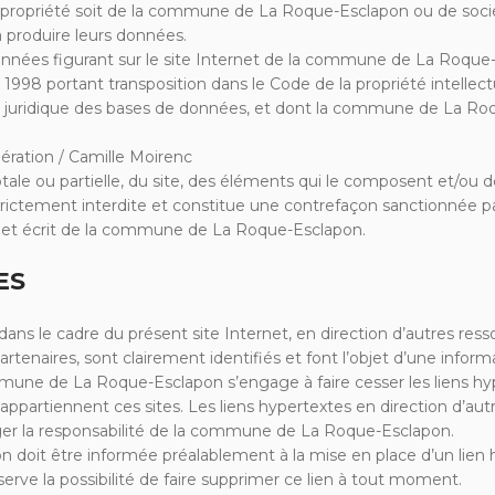
 propriété soit de la commune de La Roque-Esclapon ou de sociét
roduire leurs données.
nnées figurant sur le site Internet de la commune de La Roque
llet 1998 portant transposition dans le Code de la propriété intelle
ion juridique des bases de données, et dont la commune de La Ro
ration / Camille Moirenc
otale ou partielle, du site, des éléments qui le composent et/ou d
trictement interdite et constitue une contrefaçon sanctionnée pa
ble et écrit de la commune de La Roque-Esclapon.
ES
dans le cadre du présent site Internet, en direction d’autres res
rtenaires, sont clairement identifiés et font l’objet d’une inform
ommune de La Roque-Esclapon s’engage à faire cesser les liens 
i appartiennent ces sites. Les liens hypertextes en direction d’au
ger la responsabilité de la commune de La Roque-Esclapon.
it être informée préalablement à la mise en place d’un lien h
 la possibilité de faire supprimer ce lien à tout moment.