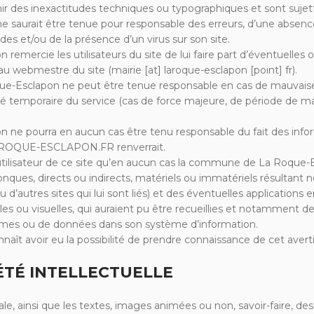
ir des inexactitudes techniques ou typographiques et sont sujett
urait être tenue pour responsable des erreurs, d’une absence 
es et/ou de la présence d’un virus sur son site.
ercie les utilisateurs du site de lui faire part d’éventuelles o
au webmestre du site (mairie [at] laroque-esclapon [point] fr).
sclapon ne peut être tenue responsable en cas de mauvaise ut
bilité temporaire du service (cas de force majeure, de période de 
e pourra en aucun cas être tenu responsable du fait des info
 LAROQUE-ESCLAPON.FR renverrait.
utilisateur de ce site qu’en aucun cas la commune de La Roque-
ues, directs ou indirects, matériels ou immatériels résultant 
 (ou d’autres sites qui lui sont liés) et des éventuelles applicat
elles ou visuelles, qui auraient pu être recueillies et notamment d
mes ou de données dans son système d’information.
econnaît avoir eu la possibilité de prendre connaissance de cet aver
IÉTÉ INTELLECTUELLE
ale, ainsi que les textes, images animées ou non, savoir-faire, des