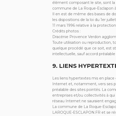
élément composant le site, sont la
commune de La Roque-Esclapon à p
Il en est de même des bases de do
les dispositions de la loi du 1er jui
11 mars 1996 relative à la protect
Crédits photos :
Dracénie Provence Verdon agglomé
Toute utilisation ou reproduction, t
quelque procédé que ce soit, est s
intellectuelle, sauf accord préala
9. LIENS HYPERTEXT
Les liens hypertextes mis en place 
Internet et, notamment, vers ses pa
préalable des sites pointés. La c
entreprises et/ou collectivités à qu
réseau Internet ne sauraient enga
La commune de La Roque-Esclapon do
LAROQUE-ESCLAPON.FR et se réserve