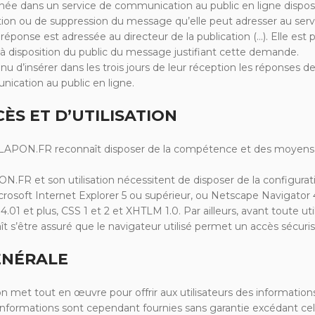
 dans un service de communication au public en ligne dispose
ion ou de suppression du message qu’elle peut adresser au serv
éponse est adressée au directeur de la publication (…). Elle est 
 à disposition du public du message justifiant cette demande.
tenu d’insérer dans les trois jours de leur réception les répons
ication au public en ligne.
CÈS ET D’UTILISATION
CLAPON.FR reconnaît disposer de la compétence et des moyens 
R et son utilisation nécessitent de disposer de la configurati
crosoft Internet Explorer 5 ou supérieur, ou Netscape Navigator 
1 et plus, CSS 1 et 2 et XHTLM 1.0. Par ailleurs, avant toute ut
t s’être assuré que le navigateur utilisé permet un accès sécuris
GÉNÉRALE
t tout en œuvre pour offrir aux utilisateurs des informations et
informations sont cependant fournies sans garantie excédant celles