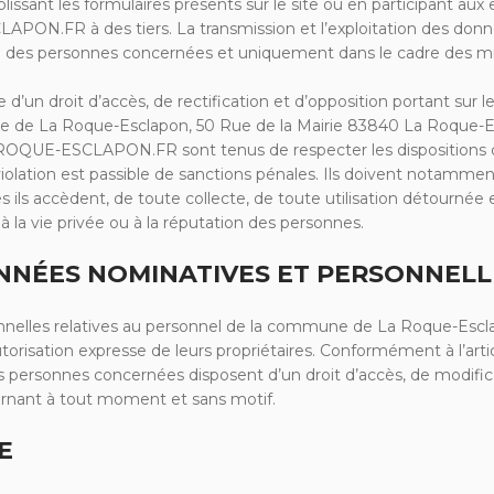
nt les formulaires présents sur le site ou en participant aux 
PON.FR à des tiers. La transmission et l’exploitation des donn
se des personnes concernées et uniquement dans le cadre des 
ose d’un droit d’accès, de rectification et d’opposition portant su
irie de La Roque-Esclapon, 50 Rue de la Mairie 83840 La Roque-E
AROQUE-ESCLAPON.FR sont tenus de respecter les dispositions de l
a violation est passible de sanctions pénales. Ils doivent notammen
 ils accèdent, de toute collecte, de toute utilisation détournée 
à la vie privée ou à la réputation des personnes.
ONNÉES NOMINATIVES ET PERSONNELL
elles relatives au personnel de la commune de La Roque-Esclapo
autorisation expresse de leurs propriétaires. Conformément à l’artic
es personnes concernées disposent d’un droit d’accès, de modifica
rnant à tout moment et sans motif.
E