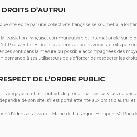
 DROITS D’AUTRUI
e édité par une collectivité française se soumet à la loi frança
a législation française, communautaire et internationale sur le dr
 respecte les droits d’auteurs et droits voisins, droits personne
éférences sont dans la mesure du possible accompagnées des moyen
ande à ses utilisateurs de s’efforcer de respecter les droits d’
 RESPECT DE L’ORDRE PUBLIC
ngage à retirer tout article produit par ses services ou par un 
endre de son site, s’il est porté atteinte aux droits d’autrui et à 
rire à l’adresse suivante : Mairie de La Roque-Esclapon, 50 Rue 