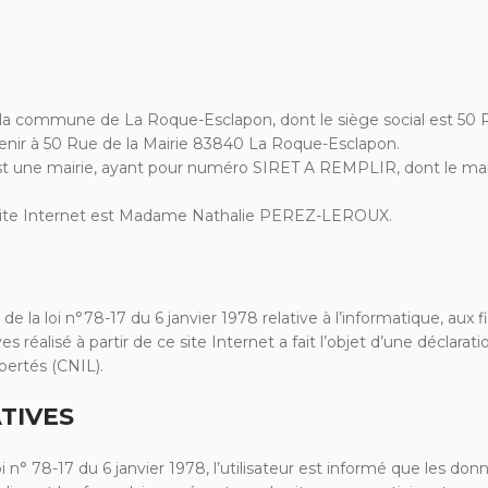
de la commune de La Roque-Esclapon, dont le siège social est 50
venir à 50 Rue de la Mairie 83840 La Roque-Esclapon.
 une mairie, ayant pour numéro SIRET A REMPLIR, dont le ma
e site Internet est Madame Nathalie PEREZ-LEROUX.
e la loi n°78-17 du 6 janvier 1978 relative à l’informatique, aux fi
réalisé à partir de ce site Internet a fait l’objet d’une déclara
ibertés (CNIL).
TIVES
i n° 78-17 du 6 janvier 1978, l’utilisateur est informé que les don