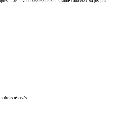
n auprès de Jean Noel : 0682632293 ou Claude : 0603923194 jusqu’à
 droits réservés