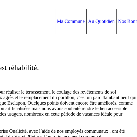
Ma Commune
Au Quotidien
Nos Bonn
st réhabilité.
r réaliser le terrassement, le coulage des revêtements de sol
ux agrès et le remplacement du portillon, c’est un parc flambant neuf qui
Roque Esclapon. Quelques points doivent encore être améliorés, comme
non artificialisées mais nous avons souhaité rendre le lieu accessible
des usagers, nombreux en cette période de vacances idéale pour
prise Qualicité, avec l’aide de nos employés communaux , ont été
ntal du Var et 20% par l’auto financement communal.